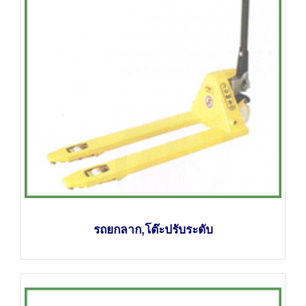
รถยกลาก,โต๊ะปรับระดับ