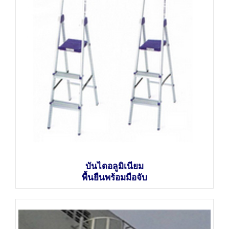
บันไดอลูมิเนียม
พื้นยืนพร้อมมือจับ