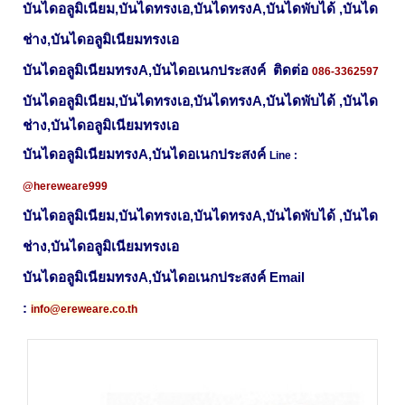
บันไดอลูมิเนียม,บันไดทรงเอ,บันไดทรงA,
บันไดพับได้ ,บันได
ช่าง,บันไดอลูมิเนียมทรงเอ
บันไดอลูมิเนียมทรงA,บันไดอเนกประสงค์
ติดต่อ
086-3362597
บันไดอลูมิเนียม,บันไดทรงเอ,บันไดทรงA,
บันไดพับได้ ,บันได
ช่าง,บันไดอลูมิเนียมทรงเอ
บันไดอลูมิเนียมทรงA,บันไดอเนกประสงค์
Line :
@hereweare999
บันไดอลูมิเนียม,บันไดทรงเอ,บันไดทรงA,
บันไดพับได้ ,บันได
ช่าง,บันไดอลูมิเนียมทรงเอ
บันไดอลูมิเนียมทรงA,บันไดอเนกประสงค์ Email
:
info@ereweare.co.th