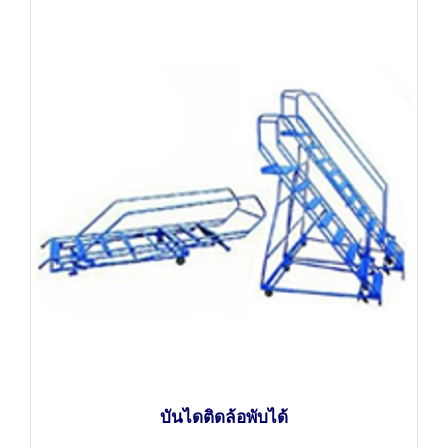
บันไดติดล้อพับได้