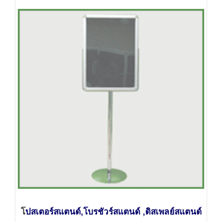
โ
ปสเตอร์สแตนด์,โบรชัวร์สแตนด์ ,ดิสเพลย์สแตนด์