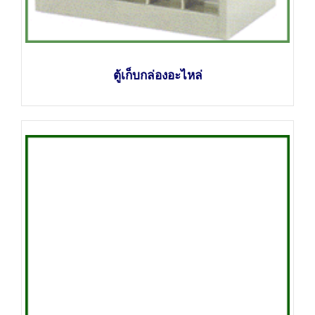
ตู้เก็บกล่องอะไหล่