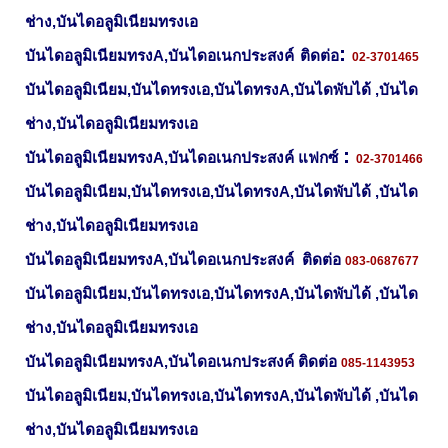
ช่าง,บันไดอลูมิเนียมทรงเอ
:
บันไดอลูมิเนียมทรงA,บันไดอเนกประสงค์
ติดต่อ
02-3701465
บันไดอลูมิเนียม,บันไดทรงเอ,บันไดทรงA,
บันไดพับได้ ,บันได
ช่าง,บันไดอลูมิเนียมทรงเอ
:
บันไดอลูมิเนียมทรงA,บันไดอเนกประสงค์ แฟกซ์
02-3701466
บันไดอลูมิเนียม,บันไดทรงเอ,บันไดทรงA,
บันไดพับได้ ,บันได
ช่าง,บันไดอลูมิเนียมทรงเอ
บันไดอลูมิเนียมทรงA,บันไดอเนกประสงค์
ติดต่อ
083-0687677
บันไดอลูมิเนียม,บันไดทรงเอ,บันไดทรงA,
บันไดพับได้ ,บันได
ช่าง,บันไดอลูมิเนียมทรงเอ
บันไดอลูมิเนียมทรงA,บันไดอเนกประสงค์
ติดต่อ
085-1143953
บันไดอลูมิเนียม,บันไดทรงเอ,บันไดทรงA,
บันไดพับได้ ,บันได
ช่าง,บันไดอลูมิเนียมทรงเอ