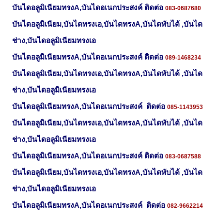
บันไดอลูมิเนียมทรงA,บันไดอเนกประสงค์
ติดต่อ
083-0687680
บันไดอลูมิเนียม,บันไดทรงเอ,บันไดทรงA,
บันไดพับได้ ,บันได
ช่าง,บันไดอลูมิเนียมทรงเอ
บันไดอลูมิเนียมทรงA,บันไดอเนกประสงค์
ติดต่อ
089-1468234
บันไดอลูมิเนียม,บันไดทรงเอ,บันไดทรงA,
บันไดพับได้ ,บันได
ช่าง,บันไดอลูมิเนียมทรงเอ
บันไดอลูมิเนียมทรงA,บันไดอเนกประสงค์
ติดต่อ
085-1143953
บันไดอลูมิเนียม,บันไดทรงเอ,บันไดทรงA,
บันไดพับได้ ,บันได
ช่าง,บันไดอลูมิเนียมทรงเอ
บันไดอลูมิเนียมทรงA,บันไดอเนกประสงค์
ติดต่อ
083-0687588
บันไดอลูมิเนียม,บันไดทรงเอ,บันไดทรงA,
บันไดพับได้ ,บันได
ช่าง,บันไดอลูมิเนียมทรงเอ
บันไดอลูมิเนียมทรงA,บันไดอเนกประสงค์
ติดต่อ
082-9662214