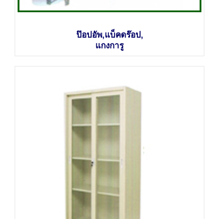
ป๊อปอัพ,แบ็คดร๊อป,
แกงการู