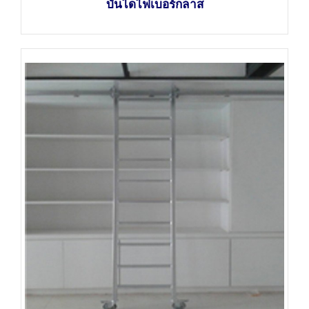
บันไดไฟเบอร์กลาส