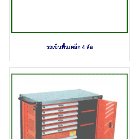
รถเข็นพื้นเหล็ก 4 ล้อ