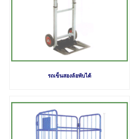
รถเข็นสองล้อพับได้